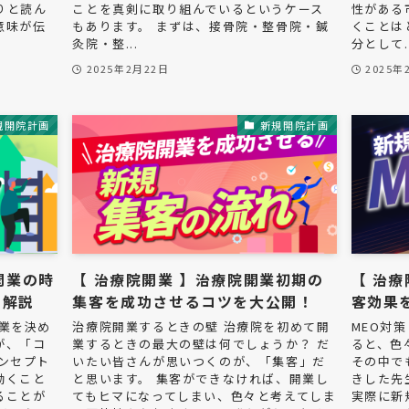
りと読ん
ことを真剣に取り組んでいるというケース
性がある
意味が伝
もあります。 まずは、接骨院・整骨院・鍼
くことは
灸院・整...
分として..
2025年2月22日
2025年
規開院計画
新規開院計画
開業の時
【 治療院開業 】治療院開業初期の
【 治療
ト解説
集客を成功させるコツを大公開！
客効果
業を決め
治療院開業するときの壁 治療院を初めて開
MEO対
が、「コ
業するときの最大の壁は何でしょうか？ だ
ると、色
ンセプト
いたい皆さんが思いつくのが、「集客」だ
その中で
動くこと
と思います。 集客ができなければ、開業し
きした先
ることが
てもヒマになってしまい、色々と考えてしま
実際に新