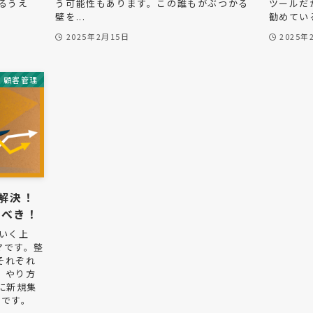
るうえ
う可能性もあります。この誰もがぶつかる
ツールだ
壁を...
勧めている
2025年2月15日
2025年
顧客管理
で解決！
すべき！
いく上
マです。整
それぞれ
、やり方
に新規集
目です。