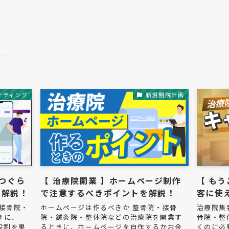
ケティング
新規開院計画
いつぐら
【 治療院開業 】ホームページ制作
【 も
を解説！
で注意するべきポイントを解説！
客に使
接骨院・
ホームページは作るべきか 整骨院・接骨
治療院集
きに、
院・鍼灸院・整体院などの治療院を開業す
骨院・整
役割を果
るときに、ホームページを自作するかお金
くのに必