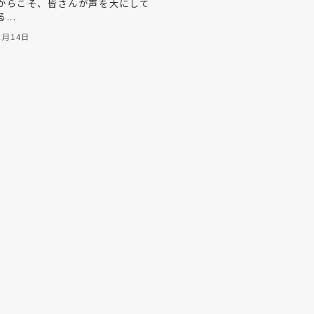
からこそ、皆さんが声を大にして
...
2月14日