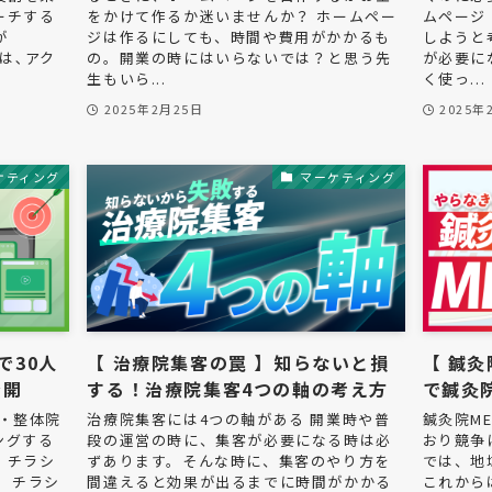
ーチする
をかけて作るか迷いませんか？ ホームペー
ムページ
が
ジは作るにしても、時間や費用がかかるも
しようと
amは､アク
の。開業の時にはいらないでは？と思う先
が必要に
生もいら...
く使っ...
2025年2月25日
2025年
ケティング
マーケティング
で30人
【 治療院集客の罠 】知らないと損
【 鍼灸
公開
する！治療院集客4つの軸の考え方
で鍼灸
・整体院
治療院集客には4つの軸がある 開業時や普
鍼灸院M
ングする
段の運営の時に、集客が必要になる時は必
おり競争
、チラシ
ずあります。そんな時に、集客のやり方を
では、地
 チラシ
間違えると効果が出るまでに時間がかかる
これから