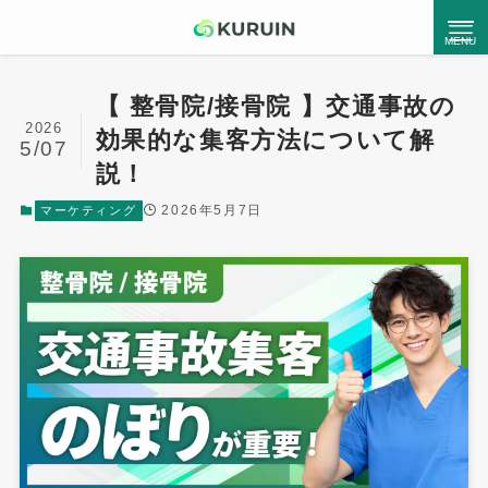
【 整骨院/接骨院 】交通事故の
2026
効果的な集客方法について解
●
Kuruinとは
5/07
説！
2026年5月7日
マーケティング
Service List
サービス一覧
コンサルティングサービス
ホームページ制作
MEO対策支援
チラシ・パンフレット制作