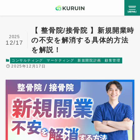
【 整骨院/接骨院 】新規開業時
2025
の不安を解消する具体的方法
●
Kuruinとは
12/17
を解説！
コンサルティング
マーケティング
新規開院計画
顧客管理
Service List
2025年12月17日
サービス一覧
コンサルティングサービス
ホームページ制作
MEO対策支援
チラシ・パンフレット制作