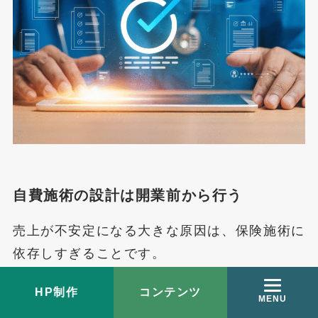
自費施術の設計は開業前から行う
売上が不安定になる大きな原因は、保険施術に
依存しすぎることです。
新規開業時から自費施術の導線を設計しておく
HP制作
コンテンツ
ことで、売上の安定性は大きく変わります。
MENU