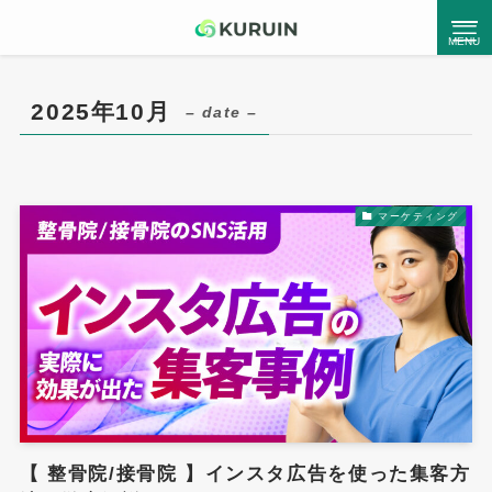
2025年10月
– date –
●
Kuruinとは
マーケティング
Service List
サービス一覧
コンサルティングサービス
ホームページ制作
MEO対策支援
チラシ・パンフレット制作
【 整骨院/接骨院 】インスタ広告を使った集客方