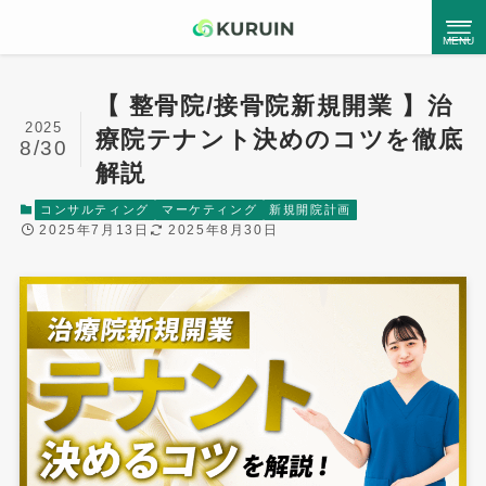
【 整骨院/接骨院新規開業 】治
2025
療院テナント決めのコツを徹底
●
Kuruinとは
8/30
解説
コンサルティング
マーケティング
新規開院計画
Service List
2025年7月13日
2025年8月30日
サービス一覧
コンサルティングサービス
ホームページ制作
MEO対策支援
チラシ・パンフレット制作