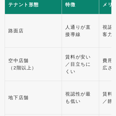
テナント形態
特徴
メリ
人通りが直
視認
路面店
接導線
客力
賃料が安い
空中店舗
費用
／目立ちに
（2階以上）
広さ
くい
視認性が最
賃料
地下店舗
も低い
／静