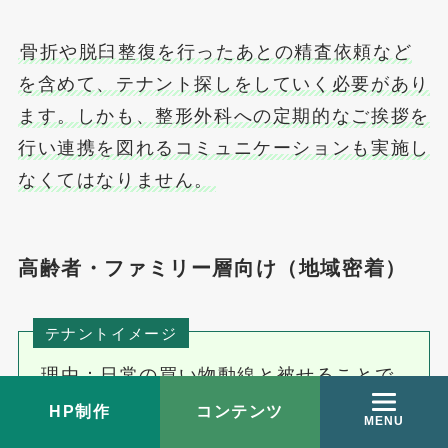
骨折や脱臼整復を行ったあとの精査依頼など
を含めて、テナント探しをしていく必要があり
ます。しかも、整形外科への定期的なご挨拶を
行い連携を図れるコミュニケーションも実施し
なくてはなりません。
高齢者・ファミリー層向け（地域密着）
テナントイメージ
理由：日常の買い物動線と被せることで
「ついで来院」がしやすい
HP制作
コンテンツ
MENU
立地条件の優先順位：駐車場 > 生活導線