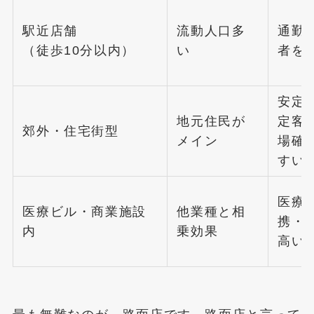
駅近店舗
流動人口多
通勤
（徒歩10分以内）
い
者を
安定
地元住民が
定客
郊外・住宅街型
メイン
場確
すい
医療
医療ビル・商業施設
他業種と相
携・
内
乗効果
高い