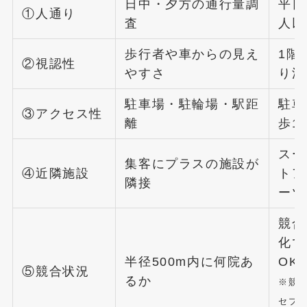
日中・夕方の通行量調
平日
①人通り
査
人以
歩行者や車からの見え
1階
②視認性
やすさ
り沿
駐車場・駐輪場・駅距
駐車
③アクセス性
離
歩1
スー
集客にプラスの施設が
④近隣施設
トア
隣接
ーツ
競合
化で
半径500m内に何院あ
OK
⑤競合状況
るか
※競
セプ